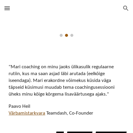
Skip to main content
Skip to navigation
"Mari coaching on minu jaoks ülikasulik regulaarne
rutiin, kus ma saan asjad läbi arutada (eelkõige
iseendaga). Mari erakordne võimekus küsida väga
täpseid küsimusi muudab tema coachingusessiooni
üheks minu kõige kõrgema lisaväärtusega ajaks."
Paavo Heil
Värbamistarkvara
Teamdash, Co-Founder